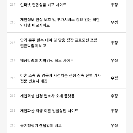
인터넷 결합상품 비교 사이트
우정
217
개인정보 안심 보호 및 부가서비스 강요 없는 착한
우정
216
인터넷 비교사이트
양가 혼주 한복 대여 및 맞춤 정장 프로모션 포함
우정
215
결혼박람회 비교
웨딩박람회 지역검색 정보 사이트
우정
214
이혼 소송 중 양육비 사전처분 신청 신속 진행 가사
우정
213
전문 변호사 매칭
개인회생 신청 변호사 소개 플랫폼
우정
212
개인파산 회생 이혼 법률상담 사이트
우정
211
공기청정기 렌탈업체 비교
우정
210