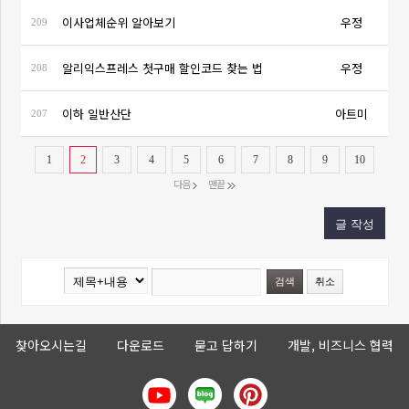
이사업체순위 알아보기
우정
209
알리익스프레스 첫구매 할인코드 찾는 법
우정
208
이하 일반산단
아트미
207
1
2
3
4
5
6
7
8
9
10
다음
맨끝
찾아오시는길
다운로드
묻고 답하기
개발, 비즈니스 협력