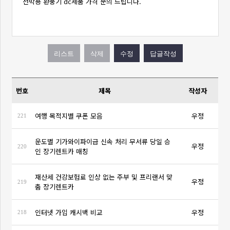
선박용 환풍기 dc제품 가격 문의 드립니다.
번호
제목
작성자
여행 목적지별 쿠폰 모음
우정
221
운도별 기가와이파이급 신속 처리 무서류 당일 승
우정
220
인 장기렌트카 매칭
재산세 건강보험료 인상 없는 주부 및 프리랜서 맞
우정
219
춤 장기렌트카
인터넷 가입 캐시백 비교
우정
218