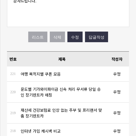
감사드립니다.
번호
제목
작성자
여행 목적지별 쿠폰 모음
우정
221
운도별 기가와이파이급 신속 처리 무서류 당일 승
우정
220
인 장기렌트카 매칭
재산세 건강보험료 인상 없는 주부 및 프리랜서 맞
우정
219
춤 장기렌트카
인터넷 가입 캐시백 비교
우정
218