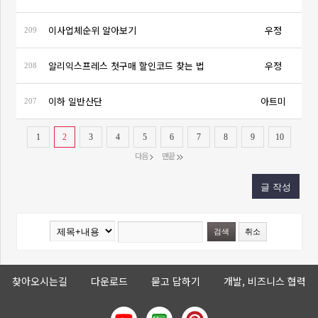
이사업체순위 알아보기
우정
209
알리익스프레스 첫구매 할인코드 찾는 법
우정
208
이하 일반산단
아트미
207
1
2
3
4
5
6
7
8
9
10
다음
맨끝
찾아오시는길
다운로드
묻고 답하기
개발, 비즈니스 협력