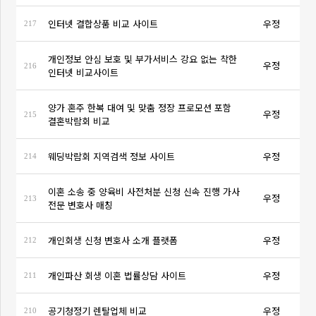
인터넷 결합상품 비교 사이트
우정
217
개인정보 안심 보호 및 부가서비스 강요 없는 착한
우정
216
인터넷 비교사이트
양가 혼주 한복 대여 및 맞춤 정장 프로모션 포함
우정
215
결혼박람회 비교
웨딩박람회 지역검색 정보 사이트
우정
214
이혼 소송 중 양육비 사전처분 신청 신속 진행 가사
우정
213
전문 변호사 매칭
개인회생 신청 변호사 소개 플랫폼
우정
212
개인파산 회생 이혼 법률상담 사이트
우정
211
공기청정기 렌탈업체 비교
우정
210