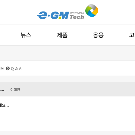
뉴스
제품
응용
고
지원
Q & A
..
이대완
요...