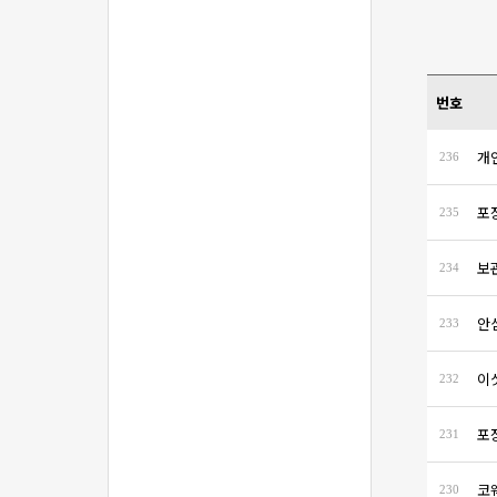
번호
개
236
포
235
보
234
안
233
이
232
포
231
코
230