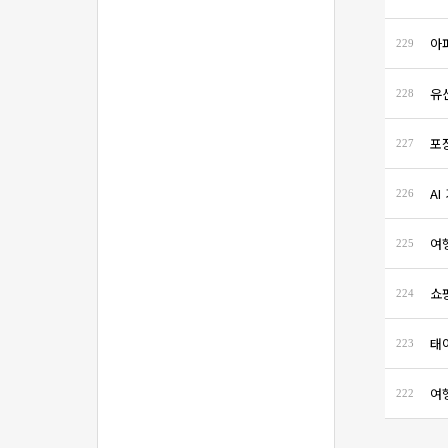
아
229
유
228
포
227
A
226
여
225
쇼
224
태
223
여
222