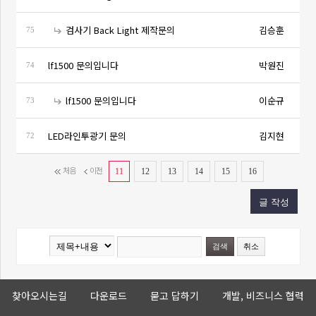
검사기 Back Light 제작문의
김승훈
75
lf1500 문의입니다
박원진
74
lf1500 문의입니다
이순규
73
LED라인투광기 문의
김지현
72
처음
이전
11
12
13
14
15
16
찾아오시는길
다운로드
묻고 답하기
개발, 비즈니스 협력