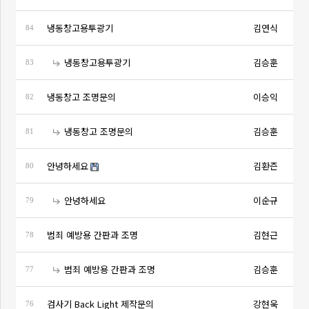
냉동창고용투광기
김연식
84
냉동창고용투광기
김승훈
83
냉동창고 조명문의
이승익
82
냉동창고 조명문의
김승훈
81
안녕하세요
김환즌
80
안녕하세요
이순규
79
범죄 예방용 간판과 조명
김현근
78
범죄 예방용 간판과 조명
김승훈
77
검사기 Back Light 제작문의
강현욱
76