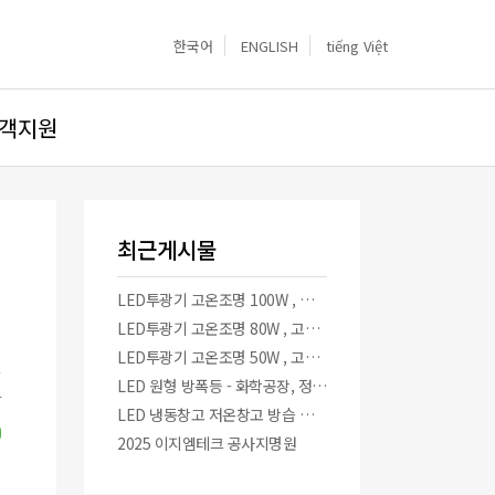
한국어
ENGLISH
tiếng Việt
객지원
최근게시물
LED투광기 고온조명 100W , 고온환경 ,사우나 ,제철소
LED투광기 고온조명 80W , 고온환경 ,사우나 ,제철소
LED투광기 고온조명 50W , 고온환경 ,사우나 ,제철소
LED 원형 방폭등 - 화학공장, 정유공장, 가스충전서, 페인트공장, 발전소, 쇼트공장, 무기고, 탄약고
4
LED 냉동창고 저온창고 방습 방수 투광기
2025 이지엠테크 공사지명원