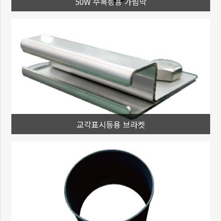
50W 수목등용 가림막
교각표시등용 브라켓