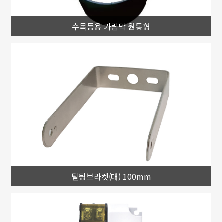
수목등용 가림막 원통형
틸팅브라켓(대) 100mm