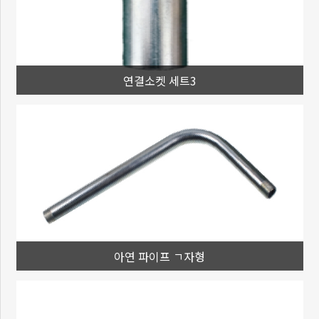
연결소켓 세트3
아연 파이프 ㄱ자형