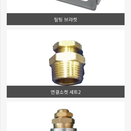
틸팅 브라켓
연결소켓 세트2